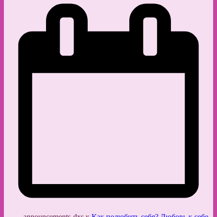
announcements-dxs
к
Как полюбить себя? Любовь к себе