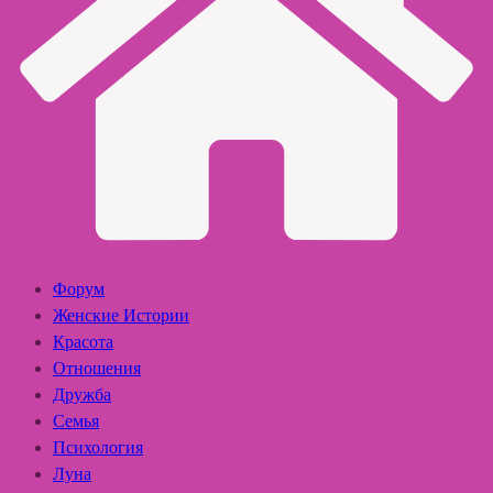
Форум
Женские Истории
Красота
Отношения
Дружба
Семья
Психология
Луна