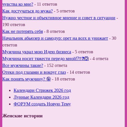
чувства ко мне?
-
11 ответов
Как достучаться до мужа?
-
5 ответов
Нужно честное и объективное мнение и совет в ситуации
-
190 ответов
Как не потерять себя
-
8 ответов
Начальник абьюзер и самодур: орет на всех и унижает
-
30
ответов
Мужчина украл мою Идею бизнеса
-
5 ответов
Мужчина носит тяжести передо мной⁉️‼️❓🙆
-
4 ответа
Все мужчины такие?
-
152 ответа
Отеки под глазами и вокруг глаз
-
14 ответов
Как понять мужчину? 🤪
-
18 ответов
Календари Стрижек 2026 год
Лунные Календари 2026 год
ФОРУМ создать Новую Тему
Женские истории