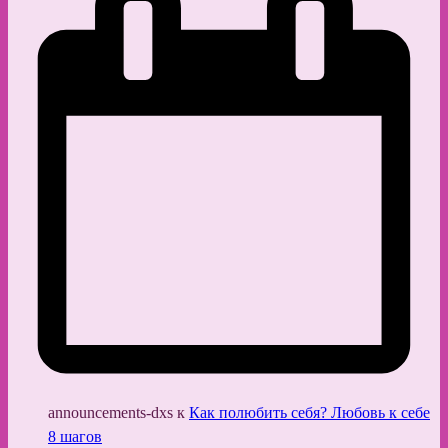
announcements-dxs
к
Как полюбить себя? Любовь к себе
8 шагов