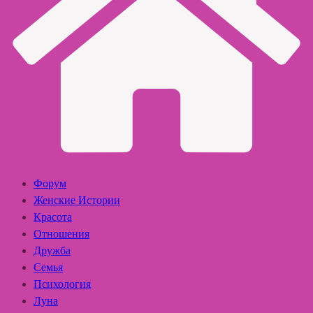
Форум
Женские Истории
Красота
Отношения
Дружба
Семья
Психология
Луна