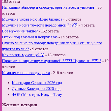
183 ответа
Начальник абьюзер и самодур: орет на всех и унижает
-
30
ответов
Мужчина украл мою Идею бизнеса
-
5 ответов
Мужчина носит тяжести передо мной⁉️‼️❓🙆
-
4 ответа
Все мужчины такие?
-
152 ответа
Отеки под глазами и вокруг глаз
-
14 ответов
Нужно мнение по поводу поведения парня. Есть ли у него
чувства ко мне?
-
9 ответов
Как понять мужчину? 🤪
-
18 ответов
Проявить инициативу с мужчиной ? ⁉️❓❓ Нужно ли ?⁉️⁉️⁉️
-
10
ответов
Комплексы по поводу роста
-
218 ответов
Календари Стрижек 2026 год
Лунные Календари 2026 год
ФОРУМ создать Новую Тему
Женские истории