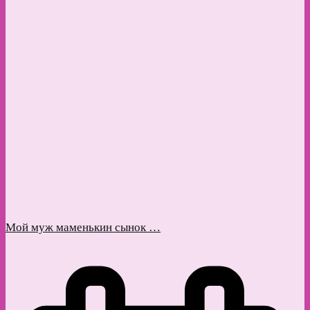
Мой муж маменькин сынок …