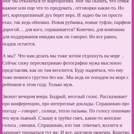
Мог бы отказаться от корпоратива. Мог бы сказать, что семья
важнее или еще что то придумать , отговорки какие-то. Но
нет, корпоративный дух берет верх. И ладно бы он просто
ехал, так ведь обновки. Новая рубашка, новые туфли, парфюм
дорогой… для кого, спрашивается? Конечно, для компании
для поддержания имиджа как он говорит. Но все равно,
осадок остается.
А мы? Что нам делать мы тоже хотим отдохнуть на море .
Сейчас сижу пересматриваю фотографии мужа мысленно
представляя, как он там веселится. Буду надеяться, что ему
тоже немного грустно без нас. Мы ведь не попадем на море с
ребенком в этом году. Только муж.
Звонит вечером вчера. Бодрый, веселый голос. Рассказывает
про конференцию, про интересные доклады. Спрашиваю про
погоду – говорит , солнце, тепло пальмы. По голосу понимаю
что муж пьяный. Слышу в трубке смех, какие-то женские
голоса , смешки. Спрашиваю, кто там отвечает, коллеги и
начинает прощаться тут же. И все, разговор окончен. Коротко,