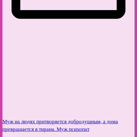
Муж на людях притворяется добродушным, а дома
превращается в тирана. Муж психопат