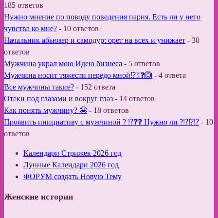
185 ответов
Нужно мнение по поводу поведения парня. Есть ли у него
чувства ко мне?
-
10 ответов
Начальник абьюзер и самодур: орет на всех и унижает
-
30
ответов
Мужчина украл мою Идею бизнеса
-
5 ответов
Мужчина носит тяжести передо мной⁉️‼️❓🙆
-
4 ответа
Все мужчины такие?
-
152 ответа
Отеки под глазами и вокруг глаз
-
14 ответов
Как понять мужчину? 🤪
-
18 ответов
Проявить инициативу с мужчиной ? ⁉️❓❓ Нужно ли ?⁉️⁉️⁉️
-
10
ответов
Календари Стрижек 2026 год
Лунные Календари 2026 год
ФОРУМ создать Новую Тему
Женские истории