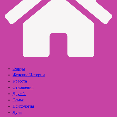
Форум
Женские Истории
Красота
Отношения
Дружба
Семья
Психология
Луна