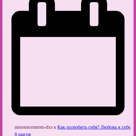
announcements-dxs
к
Как полюбить себя? Любовь к себе
8 шагов