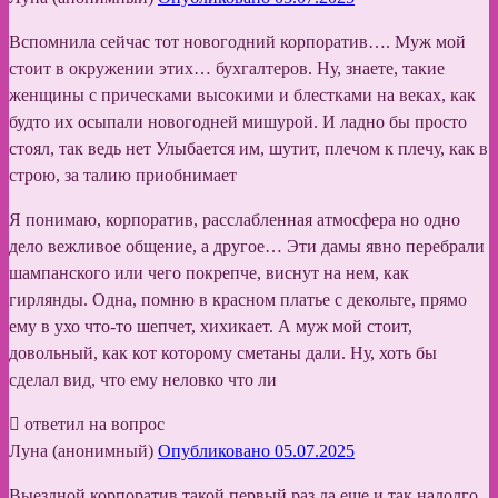
Вспомнила сейчас тот новогодний корпоратив…. Муж мой
стоит в окружении этих… бухгалтеров. Ну, знаете, такие
женщины с прическами высокими и блестками на веках, как
будто их осыпали новогодней мишурой. И ладно бы просто
стоял, так ведь нет Улыбается им, шутит, плечом к плечу, как в
строю, за талию приобнимает
Я понимаю, корпоратив, расслабленная атмосфера но одно
дело вежливое общение, а другое… Эти дамы явно перебрали
шампанского или чего покрепче, виснут на нем, как
гирлянды. Одна, помню в красном платье с декольте, прямо
ему в ухо что-то шепчет, хихикает. А муж мой стоит,
довольный, как кот которому сметаны дали. Ну, хоть бы
сделал вид, что ему неловко что ли
ответил на вопрос
Луна (анонимный)
Опубликовано 05.07.2025
Выездной корпоратив такой первый раз да еще и так надолго.