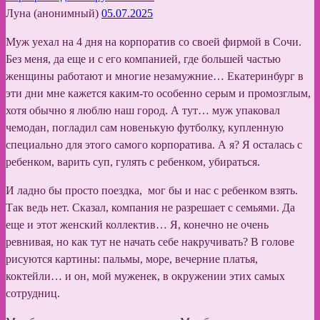
Луна (анонимный)
05.07.2025
Муж уехал на 4 дня на корпоратив со своей фирмой в Сочи.
Без меня, да еще и с его компанией, где большей частью
женщины работают и многие незамужние… Екатеринбург в
эти дни мне кажется каким-то особенно серым и промозглым,
хотя обычно я люблю наш город. А тут… муж упаковал
чемодан, погладил сам новенькую футболку, купленную
специально для этого самого корпоратива. А я? Я осталась с
ребенком, варить суп, гулять с ребенком, убираться.
И ладно бы просто поездка, мог бы и нас с ребенком взять.
Так ведь нет. Сказал, компания не разрешает с семьями. Да
еще и этот женский коллектив… Я, конечно не очень
ревнивая, но как тут не начать себе накручивать? В голове
рисуются картины: пальмы, море, вечерние платья,
коктейли… и он, мой муженек, в окружении этих самых
сотрудниц.