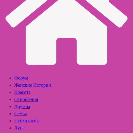
Форум
Женские Истории
Красота
Отношения
Дружба
Семья
Психология
Луна