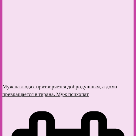
Муж на людях притворяется добродушным, а дома
превращается в тирана. Муж психопат