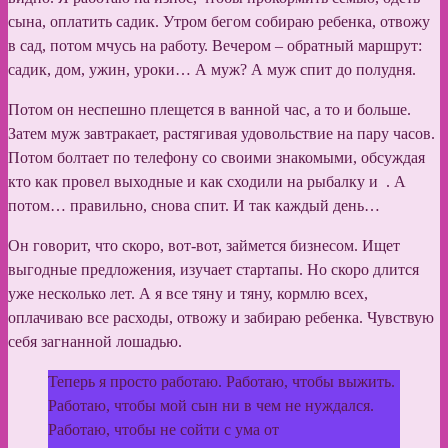
сына, оплатить садик. Утром бегом собираю ребенка, отвожу
в сад, потом мчусь на работу. Вечером – обратный маршрут:
садик, дом, ужин, уроки… А муж? А муж спит до полудня.
Потом он неспешно плещется в ванной час, а то и больше.
Затем муж завтракает, растягивая удовольствие на пару часов.
Потом болтает по телефону со своими знакомыми, обсуждая
кто как провел выходные и как сходили на рыбалку и . А
потом… правильно, снова спит. И так каждый день…
Он говорит, что скоро, вот-вот, займется бизнесом. Ищет
выгодные предложения, изучает стартапы. Но скоро длится
уже несколько лет. А я все тяну и тяну, кормлю всех,
оплачиваю все расходы, отвожу и забираю ребенка. Чувствую
себя загнанной лошадью.
Теперь я просто работаю. Работаю, чтобы выжить.
Работаю, чтобы мой сын ни в чем не нуждался.
Работаю, чтобы не сойти с ума от