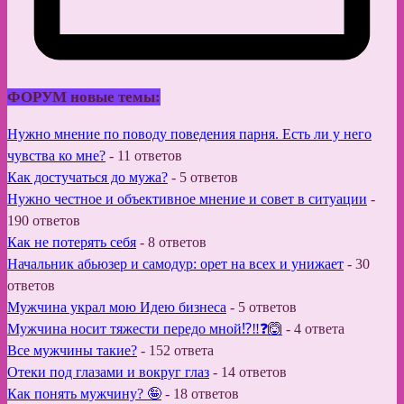
ФОРУМ новые темы:
Нужно мнение по поводу поведения парня. Есть ли у него
чувства ко мне?
-
11 ответов
Как достучаться до мужа?
-
5 ответов
Нужно честное и объективное мнение и совет в ситуации
-
190 ответов
Как не потерять себя
-
8 ответов
Начальник абьюзер и самодур: орет на всех и унижает
-
30
ответов
Мужчина украл мою Идею бизнеса
-
5 ответов
Мужчина носит тяжести передо мной⁉️‼️❓🙆
-
4 ответа
Все мужчины такие?
-
152 ответа
Отеки под глазами и вокруг глаз
-
14 ответов
Как понять мужчину? 🤪
-
18 ответов