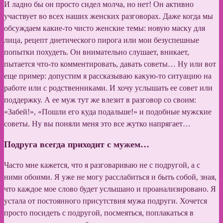
И ладно бы он просто сидел молча, но нет! Он активно
участвует во всех наших женских разговорах. Даже когда мы
обсуждаем какие-то чисто женские темы: новую маску для
лица, рецепт диетического пирога или мои безуспешные
попытки похудеть. Он внимательно слушает, вникает,
пытается что-то комментировать, давать советы… Ну или вот
еще пример: допустим я рассказываю какую-то ситуацию на
работе или с родственниками. И хочу услышать ее совет или
поддержку. А ее муж тут же влезит в разговор со своим:
«Забей!», «Пошли его куда подальше!» и подобные мужские
советы. Ну вы поняли меня это все жутко напрягает…
Подруга всегда приходит с мужем
…
Часто мне кажется, что я разговариваю не с подругой, а с
ними обоими. Я уже не могу расслабиться и быть собой, зная,
что каждое мое слово будет услышано и проанализировано. Я
устала от постоянного присутствия мужа подруги. Хочется
просто посидеть с подругой, посмеяться, поплакаться в