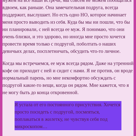
мужем на все наши встречи, мы совсем не можем пообщаться
вдвоем, как раньше. Она замечательная подруга, всегда
поддержит, выслушает. Но есть одно НО, которое начинает
меня просто выводить из себя. Куда бы мы ни пошли, что бы
ни планировали, с ней всегда ее муж. Я понимаю, что они
очень близки, и это здорово, но иногда мне просто хочется
провести время только с подругой, поболтать о наших
девичьих делах, посплетничать, обсудить что-то личное.
Когда мы встречаемся, ее муж всегда рядом. Даже на утренний
кофе он приходит с ней и сидит с нами. Я не против, он вроде
нормальный парень, но мне некомфортно обсуждать с
подругой какие-то вещи, когда он рядом. Мне кажется, что я
не могу быть до конца откровенной.
Я устала от его постоянного присутствия. Хочется
просто посидеть с подругой, посмеяться,
поплакаться в жилетку, не чувствуя себя под
микроскопом…