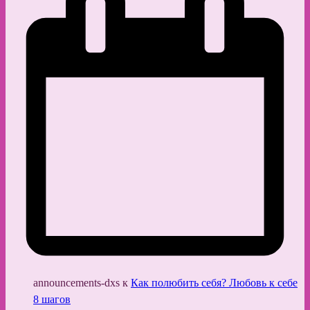
announcements-dxs
к
Как полюбить себя? Любовь к себе
8 шагов