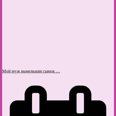
Мой муж маменькин сынок …