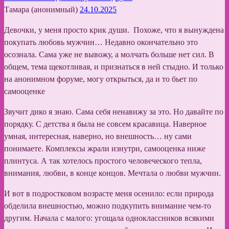
Тамара (анонимный)
24.10.2025
Девочки, у меня просто крик души. Похоже, что я вынуждена
покупать любовь мужчин… Недавно окончательно это
осознала. Сама уже не вывожу, а молчать больше нет сил. В
общем, тема щекотливая, и признаться в ней стыдно. И только
на анонимном форуме, могу открыться, да и то бьет по
самооценке
Звучит дико я знаю. Сама себя ненавижу за это. Но давайте по
порядку. С детства я была не совсем красавица. Наверное
умная, интересная, наверно, но внешность… ну сами
понимаете. Комплексы жрали изнутри, самооценка ниже
плинтуса. А так хотелось простого человеческого тепла,
внимания, любви, в конце концов. Мечтала о любви мужчин.
И вот в подростковом возрасте меня осенило: если природа
обделила внешностью, можно подкупить внимание чем-то
другим. Начала с малого: угощала одноклассников всякими