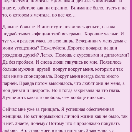
вкусностями, помогала с домашкой, делилась шмотками. И
знаете, работало как ни странно. Внимание было, пусть и не
то, о котором я мечтала, но все же…
Дальше больше. В институте появились деньги, начала
подрабатывать официанткой вечерами. Хорошие чаевые. И
тут уж я развернулась во всю ширь. Вечеринки у меня дома с
моим угощением? Пожалуйста. Дорогие подарки на дни
рождения друзей? Легко. Помощь с курсовыми и дипломами?
Да без проблем. И снова люди тянулись ко мне. Появилось
больше мужчин, друзей, подруг вокруг меня, которых я так
или иначе спонсировала. Вокруг меня всегда было много
парней. Правда потом выяснялось, что любят они не меня, а
мои деньги и щедрость. Но я тогда закрывала на это глаза.
Лучше хоть какая-то любовь, чем вообще никакой.
Сейчас мне уже за тридцать. Я успешная обеспеченная
женщина. Но вот нормальной личной жизни как не было, так
и нет. Знаете, почему? Потому что я продолжаю покупать
любовь. Это стало моей второй натурой. Знакомлюсь с