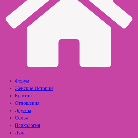
Форум
Женские Истории
Красота
Отношения
Дружба
Семья
Психология
Луна