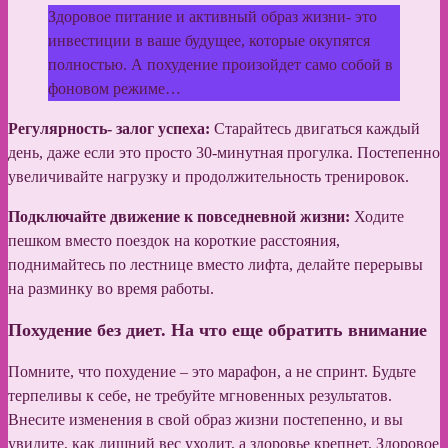
Здоровое питание и активный образ жизни- это
инвестиции в ваше будущее, которые окупятся
полностью. А похудение произойдет само собой в
фоновом режиме…
Регулярность- залог успеха:
Старайтесь двигаться каждый
день, даже если это просто 30-минутная прогулка. Постепенно
увеличивайте нагрузку и продолжительность тренировок.
Подключайте движение к повседневной жизни:
Ходите
пешком вместо поездок на короткие расстояния,
поднимайтесь по лестнице вместо лифта, делайте перерывы
на разминку во время работы.
Похудение без диет. На что еще обратить внимание
Помните, что похудение – это марафон, а не спринт. Будьте
терпеливы к себе, не требуйте мгновенных результатов.
Внесите изменения в свой образ жизни постепенно, и вы
увидите, как лишний вес уходит, а здоровье крепнет. Здоровое