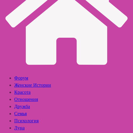
Форум
Женские Истории
Красота
Отношения
Дружба
Семья
Психология
Луна