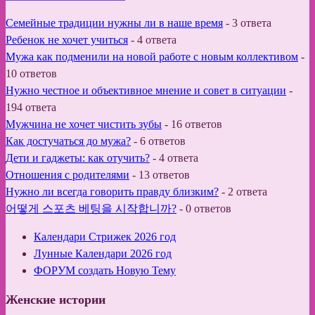
Семейные традиции нужны ли в наше время
-
3 ответа
Ребенок не хочет учиться
-
4 ответа
Мужа как подменили на новой работе с новым коллективом
-
10 ответов
Нужно честное и объективное мнение и совет в ситуации
-
194 ответа
Мужчина не хочет чистить зубы
-
16 ответов
Как достучаться до мужа?
-
6 ответов
Дети и гаджеты: как отучить?
-
4 ответа
Отношения с родителями
-
13 ответов
Нужно ли всегда говорить правду близким?
-
2 ответа
어떻게 스포츠 베팅을 시작합니까?
-
0 ответов
Календари Стрижек 2026 год
Лунные Календари 2026 год
ФОРУМ создать Новую Тему
Женские истории