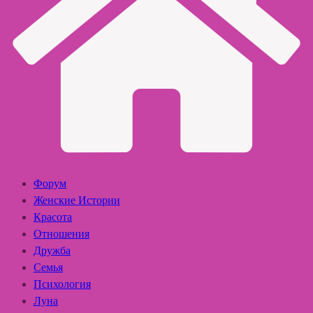
Форум
Женские Истории
Красота
Отношения
Дружба
Семья
Психология
Луна