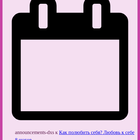
announcements-dxs
к
Как полюбить себя? Любовь к себе
8 шагов