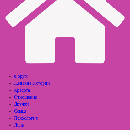
Форум
Женские Истории
Красота
Отношения
Дружба
Семья
Психология
Луна