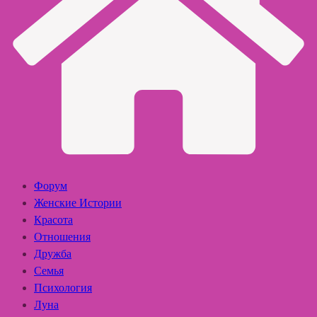
Форум
Женские Истории
Красота
Отношения
Дружба
Семья
Психология
Луна