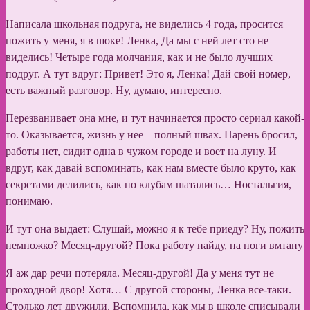
Написала школьная подруга, не виделись 4 года, просится
пожить у меня, я в шоке! Ленка, Да мы с ней лет сто не
виделись! Четыре года молчания, как и не было лучших
подруг. А тут вдруг: Привет! Это я, Ленка! Дай свой номер,
есть важный разговор. Ну, думаю, интересно.
Перезванивает она мне, и тут начинается просто сериал какой-
то. Оказывается, жизнь у нее – полный швах. Парень бросил,
работы нет, сидит одна в чужом городе и воет на луну. И
вдруг, как давай вспоминать, как нам вместе было круто, как
секретами делились, как по клубам шатались… Ностальгия,
понимаю.
И тут она выдает: Слушай, можно я к тебе приеду? Ну, пожить
немножко? Месяц-другой? Пока работу найду, на ноги вмтану
Я аж дар речи потеряла. Месяц-другой! Да у меня тут не
проходной двор! Хотя… С другой стороны, Ленка все-таки.
Столько лет дружили. Вспомнила, как мы в школе списывали