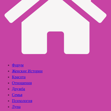
Форум
Женские Истории
Красота
Отношения
Дружба
Семья
Психология
Луна