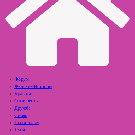
Форум
Женские Истории
Красота
Отношения
Дружба
Семья
Психология
Луна