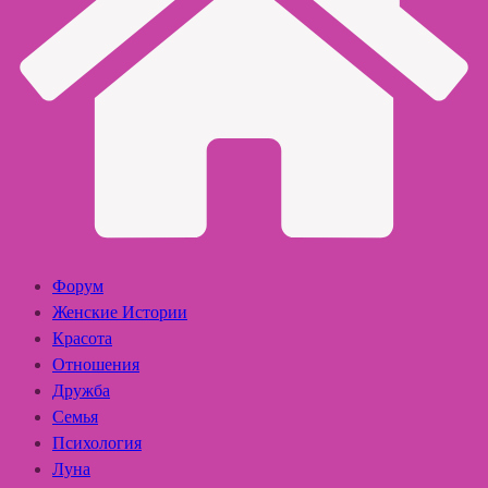
Форум
Женские Истории
Красота
Отношения
Дружба
Семья
Психология
Луна