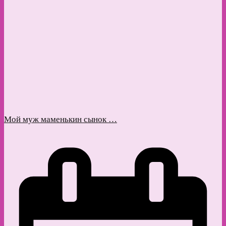
Мой муж маменькин сынок …