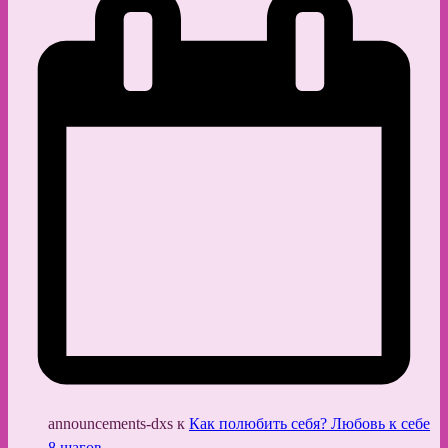
announcements-dxs
к
Как полюбить себя? Любовь к себе
8 шагов