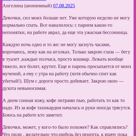
Ангелина (анонимный)
07.08.2025
Девочки, сил моих больше нет. Уже которую неделю не могу
нормально спать. Все навалилось: с парнем какие-то
непонятки, на работе аврал, да еще эта ужасная бессонница.
Каждую ночь одно и то же: не могу заснуть часами,
ворочаюсь, лежу как на иголках. Только закрою глаза — бегу
в туалет ,каждые полчаса, просто кошмар. Лежать вообще
тяжело, все болит, крутит. Еще и парень просыпается от моих
мучений, а ему с утра на работу (хотя обычно спит как
убитый!). Шум с дороги просто добивает. Закрою окно —
духота невыносимая.
А днем сонная хожу, кофе литрами пью, работать то как то
надо. Из за кофе тахикардия началась и руки иногда трясутся.
Боюсь на работе кто заметит.
Девочки, может, у кого-то было похожее? Как справлялись?
Что пили , желательно что-нибудь без рецепта, к врачу пока