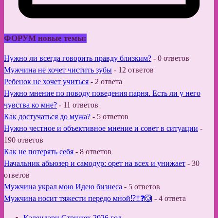
ФОРУМ новые темы:
Нужно ли всегда говорить правду близким?
-
0 ответов
Мужчина не хочет чистить зубы
-
12 ответов
Ребенок не хочет учиться
-
2 ответа
Нужно мнение по поводу поведения парня. Есть ли у него
чувства ко мне?
-
11 ответов
Как достучаться до мужа?
-
5 ответов
Нужно честное и объективное мнение и совет в ситуации
-
190 ответов
Как не потерять себя
-
8 ответов
Начальник абьюзер и самодур: орет на всех и унижает
-
30
ответов
Мужчина украл мою Идею бизнеса
-
5 ответов
Мужчина носит тяжести передо мной⁉️‼️❓🙆
-
4 ответа
Календари Стрижек 2026 год