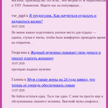
магазин, производство 185 м.кв., 600 метров от м.Черкизовская
и ТПУ Локомотив. Ищите нас на популярных…
vse_pgpl
к
Я трудоголик. Как научиться отдыхать и
радоваться жизни?
18.07.2026
Не менее важно подготовить уютное место для отдыха —
одеяла, стулья и тенты, чтобы было комфортно проводить время
на открытом…
Георгина
к
Жадный мужчина скрывает свои деньги и
просит платить женщину
16.07.2026
презираю жадных мужчин
Галина
к
Муж старше жены на 24 года заявил, что
теперь ее очередь обеспечивать семью
13.07.2026
Не бойся остаться одна. Ты и так одна. С ним ты просто еще и
обслуживаешь лишнего человека. Выгоняй мужа альфонса…