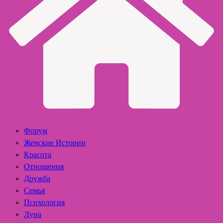
Форум
Женские Истории
Красота
Отношения
Дружба
Семья
Психология
Луна