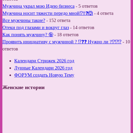
Мужчина украл мою Идею бизнеса
-
5 ответов
Мужчина носит тяжести передо мной⁉️‼️❓🙆
-
4 ответа
Все мужчины такие?
-
152 ответа
Отеки под глазами и вокруг глаз
-
14 ответов
Как понять мужчину? 🤪
-
18 ответов
Проявить инициативу с мужчиной ? ⁉️❓❓ Нужно ли ?⁉️⁉️⁉️
-
10
ответов
Календари Стрижек 2026 год
Лунные Календари 2026 год
ФОРУМ создать Новую Тему
Женские истории