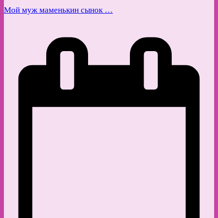
Мой муж маменькин сынок …