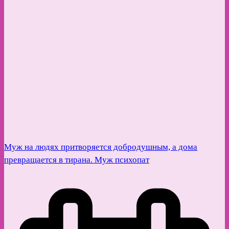
Муж на людях притворяется добродушным, а дома
превращается в тирана. Муж психопат