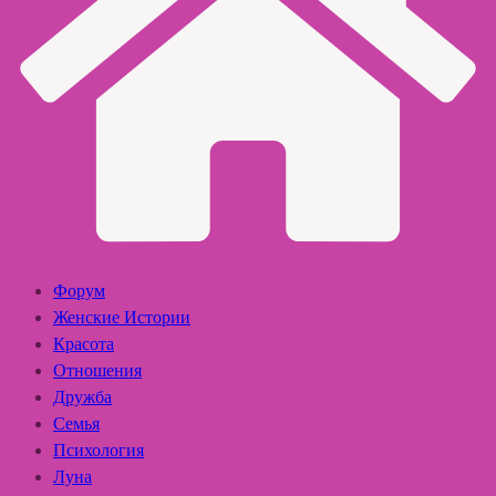
Форум
Женские Истории
Красота
Отношения
Дружба
Семья
Психология
Луна