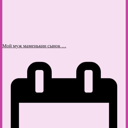
Мой муж маменькин сынок …