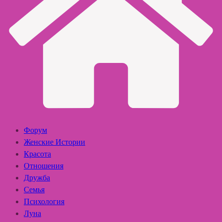
Форум
Женские Истории
Красота
Отношения
Дружба
Семья
Психология
Луна