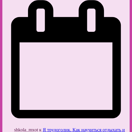
shkola_mxot
к
Я трудоголик. Как научиться отдыхать и