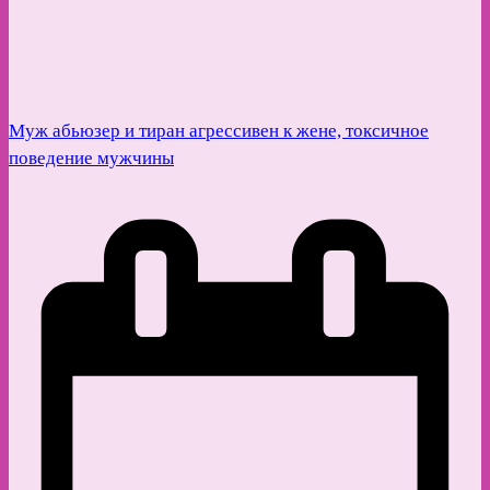
Муж абьюзер и тиран агрессивен к жене, токсичное
поведение мужчины