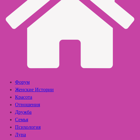
Форум
Женские Истории
Красота
Отношения
Дружба
Семья
Психология
Луна