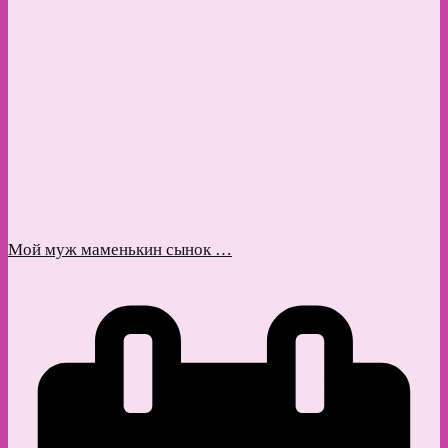
Мой муж маменькин сынок …