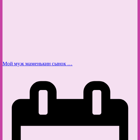
Мой муж маменькин сынок …