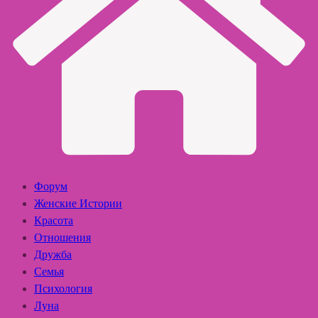
Форум
Женские Истории
Красота
Отношения
Дружба
Семья
Психология
Луна