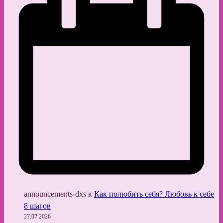
announcements-dxs
к
Как полюбить себя? Любовь к себе
8 шагов
27.07.2026