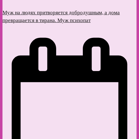
Муж на людях притворяется добродушным, а дома
превращается в тирана. Муж психопат