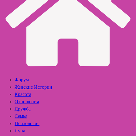
Форум
Женские Истории
Красота
Отношения
Дружба
Семья
Психология
Луна