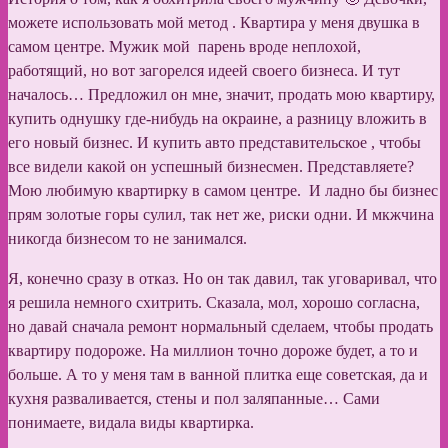
можете использовать мой метод . Квартира у меня двушка в
самом центре. Мужик мой парень вроде неплохой,
работящий, но вот загорелся идеей своего бизнеса. И тут
началось… Предложил он мне, значит, продать мою квартиру,
купить однушку где-нибудь на окраине, а разницу вложить в
его новый бизнес. И купить авто представительское , чтобы
все видели какой он успешный бизнесмен. Представляете?
Мою любимую квартирку в самом центре. И ладно бы бизнес
прям золотые горы сулил, так нет же, риски одни. И мкжчина
никогда бизнесом то не занимался.
Я, конечно сразу в отказ. Но он так давил, так уговаривал, что
я решила немного схитрить. Сказала, мол, хорошо согласна,
но давай сначала ремонт нормальный сделаем, чтобы продать
квартиру подороже. На миллион точно дороже будет, а то и
больше. А то у меня там в ванной плитка еще советская, да и
кухня разваливается, стены и пол заляпанные… Сами
понимаете, видала виды квартирка.