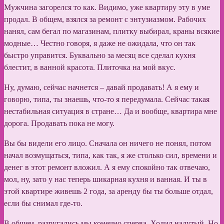
Мужчина загорелся то как. Видимо, уже квартиру эту в уме
продал. В общем, взялся за ремонт с энтузиазмом. Рабочих
нанял, сам бегал по магазинам, плитку выбирал, краны всякие
модные… Честно говоря, я даже не ожидала, что он так
быстро управится. Буквально за месяц все сделал кухня
блестит, в ванной красота. Плиточка на мой вкус.
Ну, думаю, сейчас начнется – давай продавать! А я ему и
говорю, типа, ты знаешь, что-то я передумала. Сейчас такая
нестабильная ситуация в стране… Да и вообще, квартира мне
дорога. Продавать пока не могу.
Вы бы видели его лицо. Сначала он ничего не понял, потом
начал возмущаться, типа, как так, я же столько сил, времени и
денег в этот ремонт вложил. А я ему спокойно так отвечаю,
мол, ну, зато у нас теперь шикарная кухня и ванная. И ты в
этой квартире живешь 2 года, за аренду бы ты больше отдал,
если бы снимал где-то.
В общем, разругались мы конечно сперва. Ходил надутый. Но