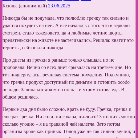
Ксюша (анонимный)
23.06.2025
Никогда бы не подумала, что полюблю гречку так сильно и
удастся похудеть на ней. А все началось с того что в зеркало
смотреть стало тяжеловато, да и любимые летние шорты
предательски на животе не застегивались. Решила: хватит это
терпеть , сейчас или никогда
Про диеты из гречки я раньше только слышала но не
пробовала. Вечно со всех диет срывалась на третьем дне. Но
тут подвернулась гречневая система похудения. Подкупило,
что гречка продукт доступный по деньгам и готовить особо
не надо. Залила кипятком на ночь – и утром готова еда. В
общем решилась.
Первые два дня было сложно, врать не буду. Гречка, гречка и
еще раз гречка. Ни соли, ни сахара, ни-че-го! Зато пить можно
сколько угодно – я на травяной чай налегла. Зато потом
организм вроде как привык. Голод уже не так сильно мучил, и