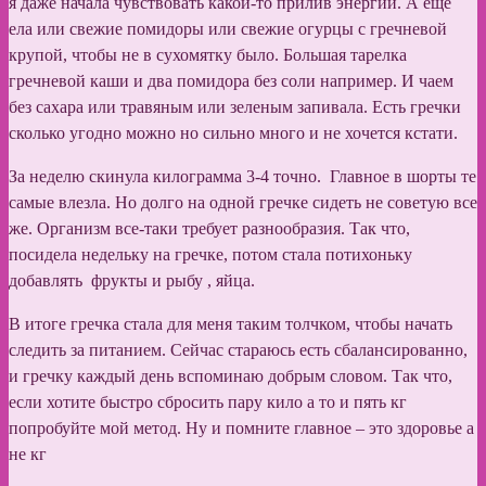
я даже начала чувствовать какой-то прилив энергии. А еще
ела или свежие помидоры или свежие огурцы с гречневой
крупой, чтобы не в сухомятку было. Большая тарелка
гречневой каши и два помидора без соли например. И чаем
без сахара или травяным или зеленым запивала. Есть гречки
сколько угодно можно но сильно много и не хочется кстати.
За неделю скинула килограмма 3-4 точно. Главное в шорты те
самые влезла. Но долго на одной гречке сидеть не советую все
же. Организм все-таки требует разнообразия. Так что,
посидела недельку на гречке, потом стала потихоньку
добавлять фрукты и рыбу , яйца.
В итоге гречка стала для меня таким толчком, чтобы начать
следить за питанием. Сейчас стараюсь есть сбалансированно,
и гречку каждый день вспоминаю добрым словом. Так что,
если хотите быстро сбросить пару кило а то и пять кг
попробуйте мой метод. Ну и помните главное – это здоровье а
не кг