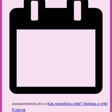
announcements-dxs
к
Как полюбить себя? Любовь к себе
8 шагов