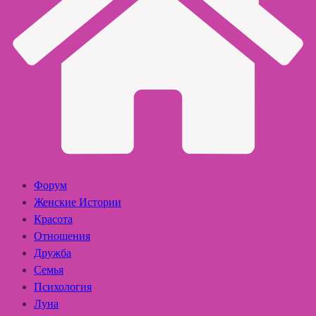
Форум
Женские Истории
Красота
Отношения
Дружба
Семья
Психология
Луна