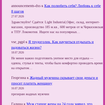
announcements-dxs
к
Как полюбить себя? Любовь к себе
8 шагов
27.07.2026
Здравствуйте! Сдаётся: Light Industrial,Офис, склад, интернет-
магазин, производство 185 м.кв., 600 метров от м.Черкизовская
и ТПУ Локомотив. Ищите нас на популярных…
vse_pgpl
к
Я трудоголик. Как научиться отдыхать и
радоваться жизни?
18.07.2026
Не менее важно подготовить уютное место для отдыха —
одеяла, стулья и тенты, чтобы было комфортно проводить время
на открытом…
Георгина
к
Жадный мужчина скрывает свои деньги и
просит платить женщину
16.07.2026
презираю жадных мужчин
Галина
к
Муж старше жены на 24 года заявил, что