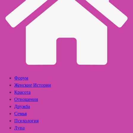
Форум
Женские Истории
Красота
Отношения
Дружба
Семья
Психология
Луна