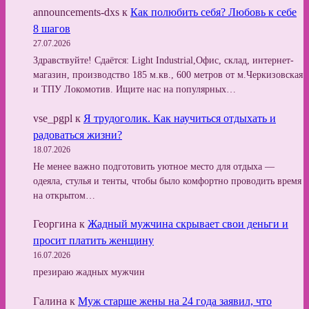
announcements-dxs
к
Как полюбить себя? Любовь к себе
8 шагов
27.07.2026
Здравствуйте! Сдаётся: Light Industrial,Офис, склад, интернет-
магазин, производство 185 м.кв., 600 метров от м.Черкизовская
и ТПУ Локомотив. Ищите нас на популярных…
vse_pgpl
к
Я трудоголик. Как научиться отдыхать и
радоваться жизни?
18.07.2026
Не менее важно подготовить уютное место для отдыха —
одеяла, стулья и тенты, чтобы было комфортно проводить время
на открытом…
Георгина
к
Жадный мужчина скрывает свои деньги и
просит платить женщину
16.07.2026
презираю жадных мужчин
Галина
к
Муж старше жены на 24 года заявил, что