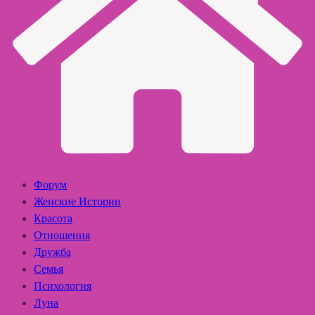
Форум
Женские Истории
Красота
Отношения
Дружба
Семья
Психология
Луна