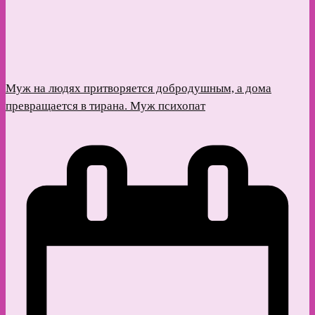
Муж на людях притворяется добродушным, а дома
превращается в тирана. Муж психопат