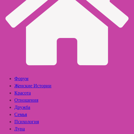
Форум
Женские Истории
Красота
Отношения
Дружба
Семья
Психология
Луна