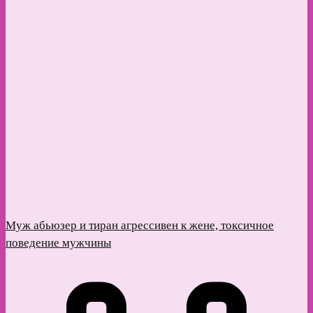
Муж абьюзер и тиран агрессивен к жене, токсичное
поведение мужчины