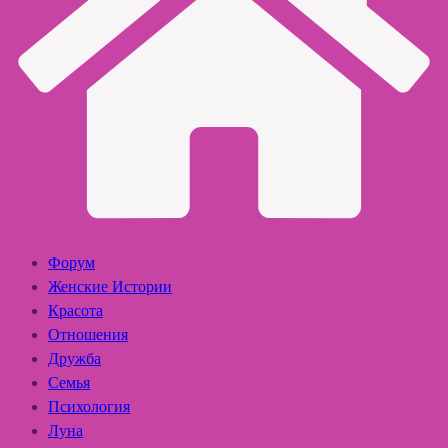
Форум
Женские Истории
Красота
Отношения
Дружба
Семья
Психология
Луна