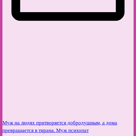
Муж на людях притворяется добродушным, а дома
превращается в тирана. Муж психопат