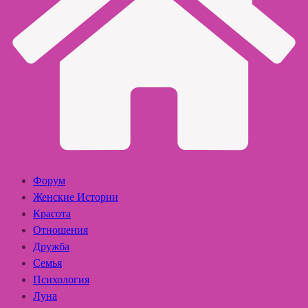
Форум
Женские Истории
Красота
Отношения
Дружба
Семья
Психология
Луна