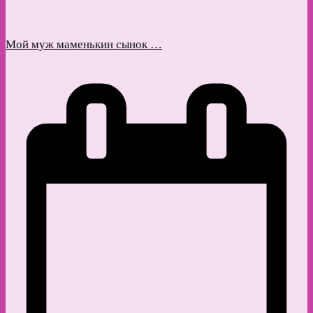
Мой муж маменькин сынок …