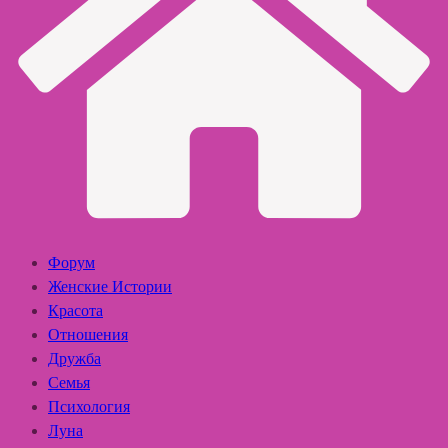
Форум
Женские Истории
Красота
Отношения
Дружба
Семья
Психология
Луна