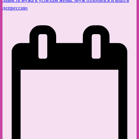
Зависть мужа к успехам жены. Муж озлобился и впал в
депрессию