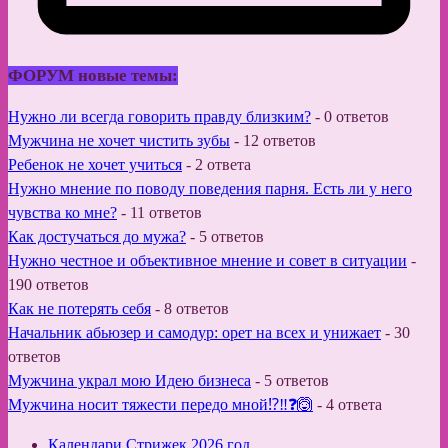
ФОРУМ новые темы:
Нужно ли всегда говорить правду близким?
-
0 ответов
Мужчина не хочет чистить зубы
-
12 ответов
Ребенок не хочет учиться
-
2 ответа
Нужно мнение по поводу поведения парня. Есть ли у него
чувства ко мне?
-
11 ответов
Как достучаться до мужа?
-
5 ответов
Нужно честное и объективное мнение и совет в ситуации
-
190 ответов
Как не потерять себя
-
8 ответов
Начальник абьюзер и самодур: орет на всех и унижает
-
30
ответов
Мужчина украл мою Идею бизнеса
-
5 ответов
Мужчина носит тяжести передо мной⁉️‼️❓🙆
-
4 ответа
Календари Стрижек 2026 год