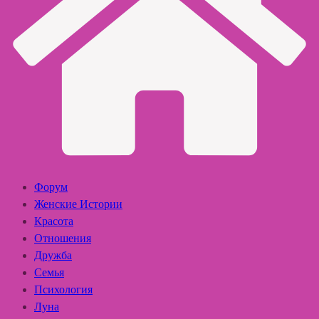
Форум
Женские Истории
Красота
Отношения
Дружба
Семья
Психология
Луна