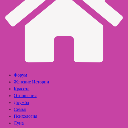
Форум
Женские Истории
Красота
Отношения
Дружба
Семья
Психология
Луна