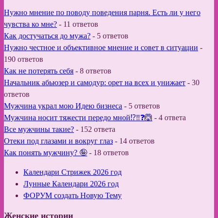
Нужно мнение по поводу поведения парня. Есть ли у него
чувства ко мне?
-
11 ответов
Как достучаться до мужа?
-
5 ответов
Нужно честное и объективное мнение и совет в ситуации
-
190 ответов
Как не потерять себя
-
8 ответов
Начальник абьюзер и самодур: орет на всех и унижает
-
30
ответов
Мужчина украл мою Идею бизнеса
-
5 ответов
Мужчина носит тяжести передо мной⁉️‼️❓🙆
-
4 ответа
Все мужчины такие?
-
152 ответа
Отеки под глазами и вокруг глаз
-
14 ответов
Как понять мужчину? 🤪
-
18 ответов
Календари Стрижек 2026 год
Лунные Календари 2026 год
ФОРУМ создать Новую Тему
Женские истории