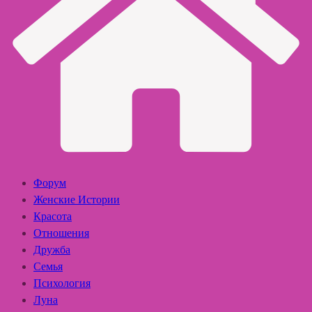
Форум
Женские Истории
Красота
Отношения
Дружба
Семья
Психология
Луна