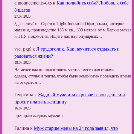
announcements-dxs
к
Как полюбить себя? Любовь к себе
8 шагов
27.07.2026
Здравствуйте! Сдаётся: Light Industrial,Офис, склад, интернет-
магазин, производство 185 м.кв., 600 метров от м.Черкизовская
и ТПУ Локомотив. Ищите нас на популярных…
vse_pgpl
к
Я трудоголик. Как научиться отдыхать и
радоваться жизни?
18.07.2026
Не менее важно подготовить уютное место для отдыха —
одеяла, стулья и тенты, чтобы было комфортно проводить время
на открытом…
Георгина
к
Жадный мужчина скрывает свои деньги и
просит платить женщину
16.07.2026
презираю жадных мужчин
Галина
к
Муж старше жены на 24 года заявил, что