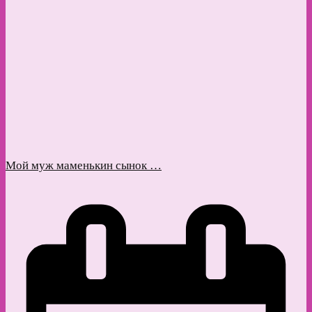
Мой муж маменькин сынок …