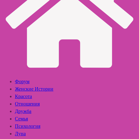
Форум
Женские Истории
Красота
Отношения
Дружба
Семья
Психология
Луна