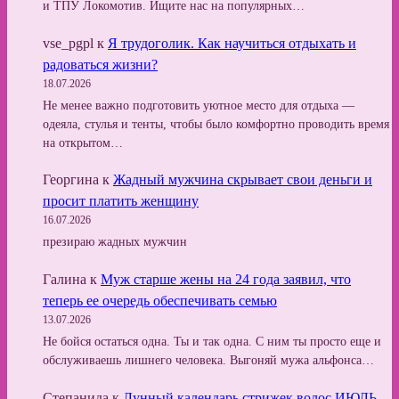
и ТПУ Локомотив. Ищите нас на популярных…
vse_pgpl
к
Я трудоголик. Как научиться отдыхать и
радоваться жизни?
18.07.2026
Не менее важно подготовить уютное место для отдыха —
одеяла, стулья и тенты, чтобы было комфортно проводить время
на открытом…
Георгина
к
Жадный мужчина скрывает свои деньги и
просит платить женщину
16.07.2026
презираю жадных мужчин
Галина
к
Муж старше жены на 24 года заявил, что
теперь ее очередь обеспечивать семью
13.07.2026
Не бойся остаться одна. Ты и так одна. С ним ты просто еще и
обслуживаешь лишнего человека. Выгоняй мужа альфонса…
Степанида
к
Лунный календарь стрижек волос ИЮЛЬ