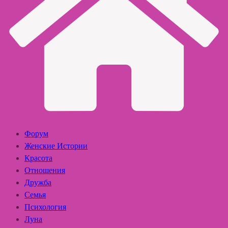
Форум
Женские Истории
Красота
Отношения
Дружба
Семья
Психология
Луна