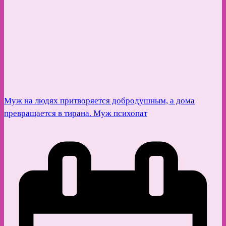
Муж на людях притворяется добродушным, а дома
превращается в тирана. Муж психопат