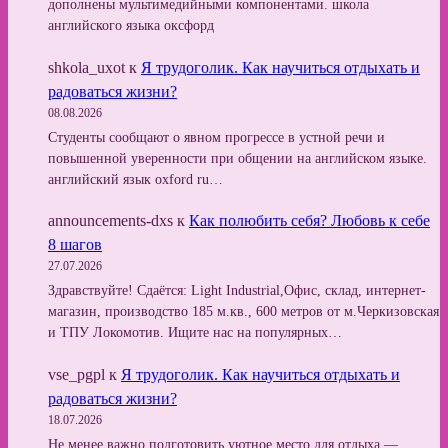
дополнены мультимедийными компонентами. школа
английского языка оксфорд
shkola_uxot
к
Я трудоголик. Как научиться отдыхать и
радоваться жизни?
08.08.2026
Студенты сообщают о явном прогрессе в устной речи и
повышенной уверенности при общении на английском языке.
английский язык oxford ru…
announcements-dxs
к
Как полюбить себя? Любовь к себе
8 шагов
27.07.2026
Здравствуйте! Сдаётся: Light Industrial,Офис, склад, интернет-
магазин, производство 185 м.кв., 600 метров от м.Черкизовская
и ТПУ Локомотив. Ищите нас на популярных…
vse_pgpl
к
Я трудоголик. Как научиться отдыхать и
радоваться жизни?
18.07.2026
Не менее важно подготовить уютное место для отдыха —