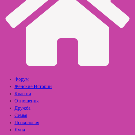
Форум
Женские Истории
Красота
Отношения
Дружба
Семья
Психология
Луна