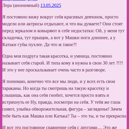
Лера (анонимный)
13.05.2025
Я постоянно вижу вокруг себя красивых девчонок, просто
модели или актрисы отдыхают, и что вы думаете? Они стоят
перед зеркалом и ковыряют в себе недостатки: Ой, у меня тут
складочка, тут прыщик, а вот у Машки ноги длиннее, а у
Катьки губы пухлее. Да что ж такое?!
Одна моя подруга такая красотка, и умница, постоянно
называет себя старой. И типа кому я нужна в свои 30 лет ?!?!
И это у нее проскальзывает очень часто в разговоре.
Я понимаю, конечно что все мы люди, и у всех есть свои
тараканы. Но когда ты смотришь на такую красотку и
слышишь, как она себя гнобит, хочется просто взять и
встряхнуть ее Ну, правда, посмотри на себя. У тебя же глаза
сияют, улыбка обворожительная, фигура – загляденье! Зачем
тебе быть как Машка или Катька? Ты – это ты, и ты прекрасна
И вот это постоянное сравнение себя с другими… Это же