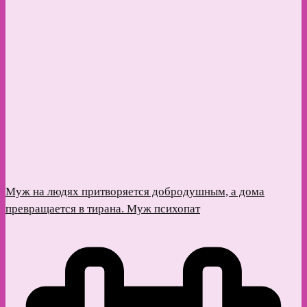
Муж на людях притворяется добродушным, а дома
превращается в тирана. Муж психопат