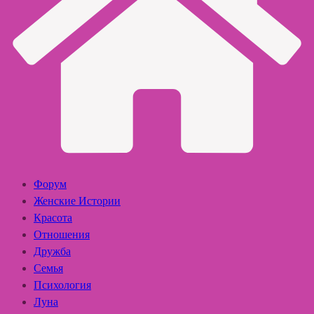
Форум
Женские Истории
Красота
Отношения
Дружба
Семья
Психология
Луна