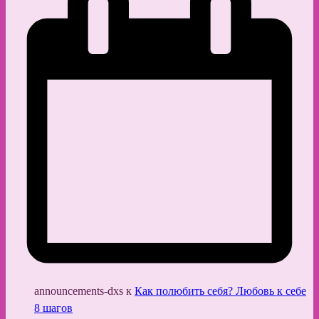
announcements-dxs
к
Как полюбить себя? Любовь к себе
8 шагов