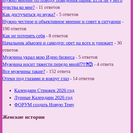
Нужно мнение по поводу поведения парня. Есть ли у него
чувства ко мне?
-
11 ответов
Как достучаться до мужа?
-
5 ответов
Нужно честное и объективное мнение и совет в ситуации
-
190 ответов
Как не потерять себя
-
8 ответов
Начальник абьюзер и самодур: орет на всех и унижает
-
30
ответов
Мужчина украл мою Идею бизнеса
-
5 ответов
Мужчина носит тяжести передо мной⁉️‼️❓🙆
-
4 ответа
Все мужчины такие?
-
152 ответа
Отеки под глазами и вокруг глаз
-
14 ответов
Календари Стрижек 2026 год
Лунные Календари 2026 год
ФОРУМ создать Новую Тему
Женские истории