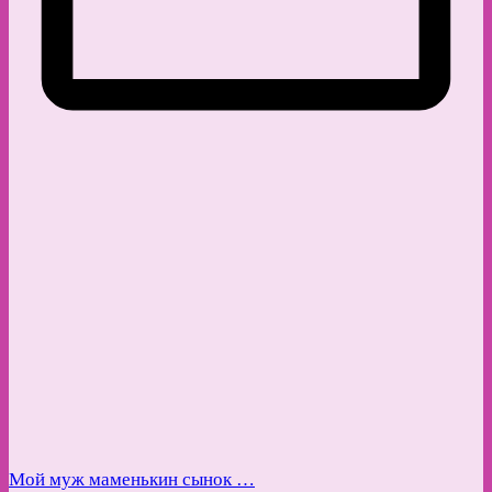
Мой муж маменькин сынок …