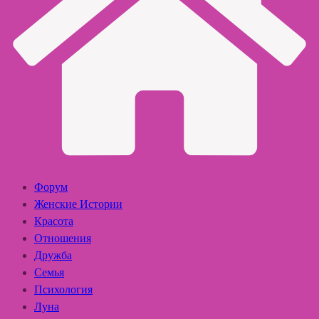
Форум
Женские Истории
Красота
Отношения
Дружба
Семья
Психология
Луна