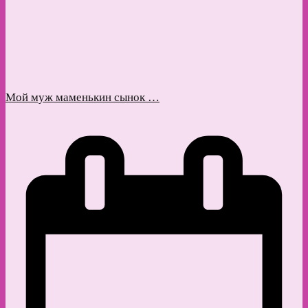
Мой муж маменькин сынок …