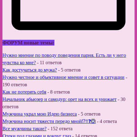
ФОРУМ новые темы:
Нужно мнение по поводу поведения парня. Есть ли у него
чувства ко мне?
-
11 ответов
Как достучаться до мужа?
-
5 ответов
Нужно честное и объективное мнение и совет в ситуации
-
190 ответов
Как не потерять себя
-
8 ответов
Начальник абьюзер и самодур: орет на всех и унижает
-
30
ответов
Мужчина украл мою Идею бизнеса
-
5 ответов
Мужчина носит тяжести передо мной⁉️‼️❓🙆
-
4 ответа
Все мужчины такие?
-
152 ответа
Отеки под глазами и вокруг глаз
-
14 ответов