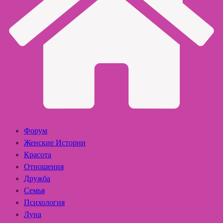
Форум
Женские Истории
Красота
Отношения
Дружба
Семья
Психология
Луна