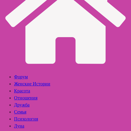
Форум
Женские Истории
Красота
Отношения
Дружба
Семья
Психология
Луна