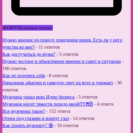
ФОРУМ новые темы:
Нужно мнение по поводу поведения парня. Есть ли у него
чувства ко мне?
-
11 ответов
Как достучаться до мужа?
-
5 ответов
Нужно честное и объективное мнение и совет в ситуации
-
190 ответов
Как не потерять себя
-
8 ответов
Начальник абьюзер и самодур: орет на всех и унижает
-
30
ответов
Мужчина украл мою Идею бизнеса
-
5 ответов
Мужчина носит тяжести передо мной⁉️‼️❓🙆
-
4 ответа
Все мужчины такие?
-
152 ответа
Отеки под глазами и вокруг глаз
-
14 ответов
Как понять мужчину? 🤪
-
18 ответов