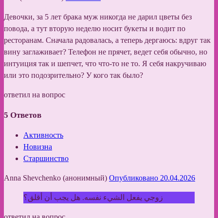
Девочки, за 5 лет брака муж никогда не дарил цветы без
повода, а тут вторую неделю носит букеты и водит по
ресторанам. Сначала радовалась, а теперь дергаюсь: вдруг так
вину заглаживает? Телефон не прячет, ведет себя обычно, но
интуиция так и шепчет, что что-то не то. Я себя накручиваю
или это подозрительно? У кого так было?
ответил на вопрос
5
Ответов
Активность
Новизна
Старшинство
Anna Shevchenko (анонимный)
Опубликовано 20.04.2026
زوجي يفعل الشيء نفسه. هل يجب أن أقلق؟
ответил на вопрос