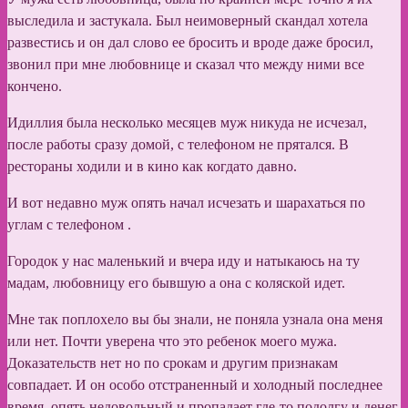
выследила и застукала. Был неимоверный скандал хотела
развестись и он дал слово ее бросить и вроде даже бросил,
звонил при мне любовнице и сказал что между ними все
кончено.
Идиллия была несколько месяцев муж никуда не исчезал,
после работы сразу домой, с телефоном не прятался. В
рестораны ходили и в кино как когдато давно.
И вот недавно муж опять начал исчезать и шарахаться по
углам с телефоном .
Городок у нас маленький и вчера иду и натыкаюсь на ту
мадам, любовницу его бывшую а она с коляской идет.
Мне так поплохело вы бы знали, не поняла узнала она меня
или нет. Почти уверена что это ребенок моего мужа.
Доказательств нет но по срокам и другим признакам
совпадает. И он особо отстраненный и холодный последнее
время, опять недовольный и пропадает где-то подолгу и денег