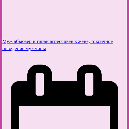
Муж абьюзер и тиран агрессивен к жене, токсичное
поведение мужчины