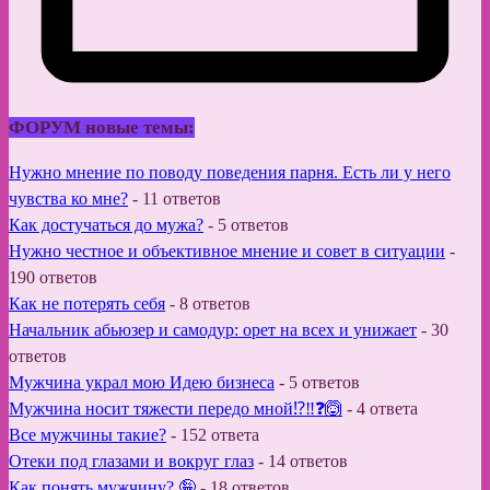
ФОРУМ новые темы:
Нужно мнение по поводу поведения парня. Есть ли у него
чувства ко мне?
-
11 ответов
Как достучаться до мужа?
-
5 ответов
Нужно честное и объективное мнение и совет в ситуации
-
190 ответов
Как не потерять себя
-
8 ответов
Начальник абьюзер и самодур: орет на всех и унижает
-
30
ответов
Мужчина украл мою Идею бизнеса
-
5 ответов
Мужчина носит тяжести передо мной⁉️‼️❓🙆
-
4 ответа
Все мужчины такие?
-
152 ответа
Отеки под глазами и вокруг глаз
-
14 ответов
Как понять мужчину? 🤪
-
18 ответов