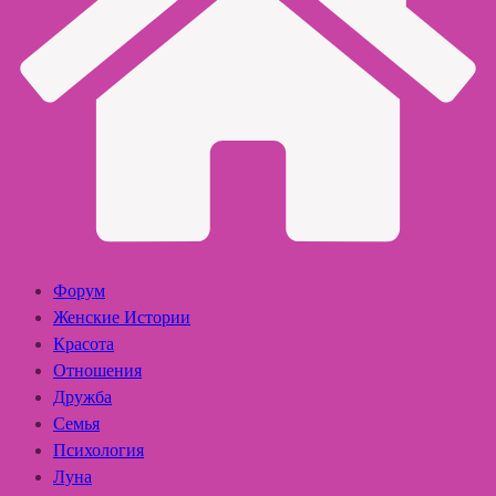
Форум
Женские Истории
Красота
Отношения
Дружба
Семья
Психология
Луна