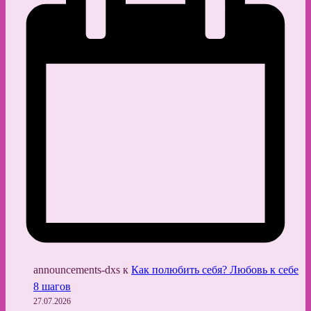
announcements-dxs
к
Как полюбить себя? Любовь к себе
8 шагов
27.07.2026