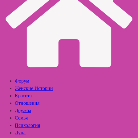
Форум
Женские Истории
Красота
Отношения
Дружба
Семья
Психология
Луна