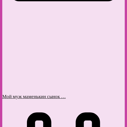
Мой муж маменькин сынок …