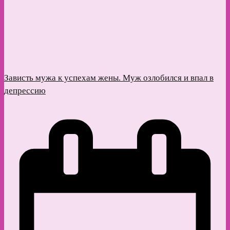
Зависть мужа к успехам жены. Муж озлобился и впал в
депрессию