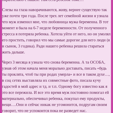
Слезы на глаза наворачиваются, живу, вернее существую так
уже почти три года. После трех лет семейной жизни я узнала
что муж изменил мне, что любовница мужа беременна. В тот
момент я была на 6-7 неделе беременности. От полученного
стресса я потеряла ребенка. Хотела уйти от него, но он умолял
его простить, говорил что мы самые дорогие для него люди (я
и сынок, 3 годика). Ради нашего ребенка решила стараться
жить дальше.
Через 3 месяца я узнала что снова беременна. А та ОСОБА,
узнав об этом начала меня морально доставать, писать «будь
ты проклята, чтоб ты при родах умерла» и все в таком духе…,
в соц сетях выставляла их совместные фото, писала кучу
гадостей в мой адрес и тд. и т.п. Одному богу известно как я
это все пережила. И все это время муж постоянно помогал ей
материально, обеспечивал ребенка, покупал ему продукты,
вещи….Они и сейчас никак не угомонится, подругам своим
говорит, что не успокоится пока не разведет нас.