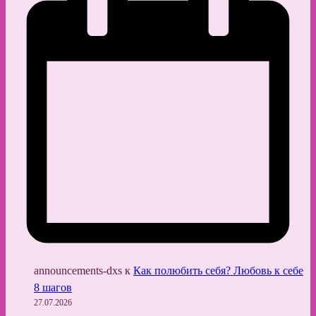
announcements-dxs
к
Как полюбить себя? Любовь к себе
8 шагов
27.07.2026