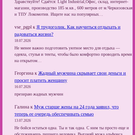
Здравствуйте! Сдаётся: Light Industrial,Офис, склад, интернет-
магазин, производство 185 м.кв., 600 метров от м.Черкизовская
и ТПУ Локомотив. Ищите нас на популярных…
vse_pgpl
к
Я трудоголик. Как научиться отдыхать и
радоваться жизни?
18.07.2026
Не менее важно подготовить уютное место для отдыха —
одеяла, стулья и тенты, чтобы было комфортно проводить время
на открытом…
Георгина
к
Жадный мужчина скрывает свои деньги и
просит платить женщину
16.07.2026
презираю жадных мужчин
Галина
к
Муж старше жены на 24 года заявил, что
теперь ее очередь обеспечивать семью
13.07.2026
Не бойся остаться одна. Ты и так одна. С ним ты просто еще и
обслуживаешь лишнего человека. Выгоняй мужа альфонса…