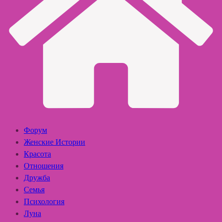
Форум
Женские Истории
Красота
Отношения
Дружба
Семья
Психология
Луна