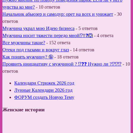
чувства ко мне?
-
10 ответов
Начальник абьюзер и самодур: орет на всех и унижает
-
30
ответов
Мужчина украл мою Идею бизнеса
-
5 ответов
Мужчина носит тяжести передо мной⁉️‼️❓🙆
-
4 ответа
Все мужчины такие?
-
152 ответа
Отеки под глазами и вокруг глаз
-
14 ответов
Как понять мужчину? 🤪
-
18 ответов
Проявить инициативу с мужчиной ? ⁉️❓❓ Нужно ли ?⁉️⁉️⁉️
-
10
ответов
Календари Стрижек 2026 год
Лунные Календари 2026 год
ФОРУМ создать Новую Тему
Женские истории