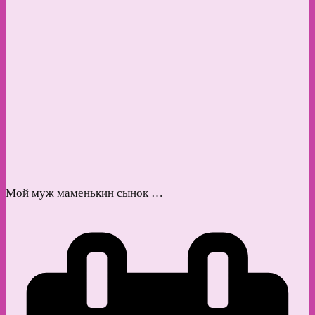
Мой муж маменькин сынок …