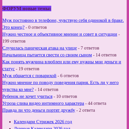
ФОРУМ новые темы:
Муж постоянно в телефоне, чувствую себя одинокой в браке.
Это конец?
-
0 ответов
Нужно честное и объективное мнение и совет в ситуации
-
199 ответов
Случилась паническая атака на улице
-
7 ответов
Начальница пытается свести со своим сыном
-
14 ответов
Как понять мужчина влюблен или ему нужны мои деньги и
статус
-
19 ответов
Муж общается с поварихой
-
6 ответов
Нужно мнение по поводу поведения парня. Есть ли у него
чувства ко мне?
-
14 ответов
Ребенок не хочет учиться
-
10 ответов
Угроза слива видео интимного характера
-
44 ответа
Правда ли что деньги портят дружбу
-
2 ответа
Календари Стрижек 2026 год
Лунные Календари 2026 год