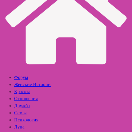
Форум
Женские Истории
Красота
Отношения
Дружба
Семья
Психология
Луна