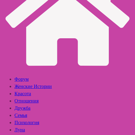
Форум
Женские Истории
Красота
Отношения
Дружба
Семья
Психология
Луна