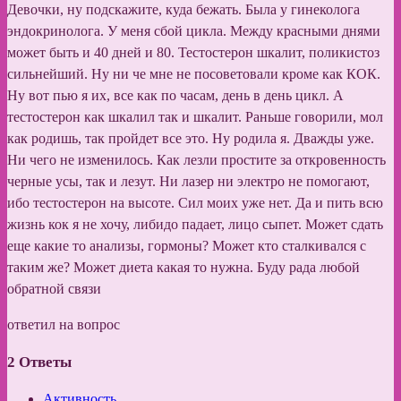
Девочки, ну подскажите, куда бежать. Была у гинеколога
эндокринолога. У меня сбой цикла. Между красными днями
может быть и 40 дней и 80. Тестостерон шкалит, поликистоз
сильнейший. Ну ни че мне не посоветовали кроме как КОК.
Ну вот пью я их, все как по часам, день в день цикл. А
тестостерон как шкалил так и шкалит. Раньше говорили, мол
как родишь, так пройдет все это. Ну родила я. Дважды уже.
Ни чего не изменилось. Как лезли простите за откровенность
черные усы, так и лезут. Ни лазер ни электро не помогают,
ибо тестостерон на высоте. Сил моих уже нет. Да и пить всю
жизнь кок я не хочу, либидо падает, лицо сыпет. Может сдать
еще какие то анализы, гормоны? Может кто сталкивался с
таким же? Может диета какая то нужна. Буду рада любой
обратной связи
ответил на вопрос
2
Ответы
Активность