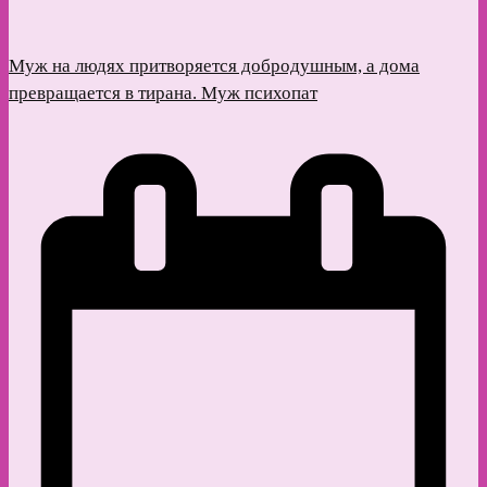
Муж на людях притворяется добродушным, а дома
превращается в тирана. Муж психопат