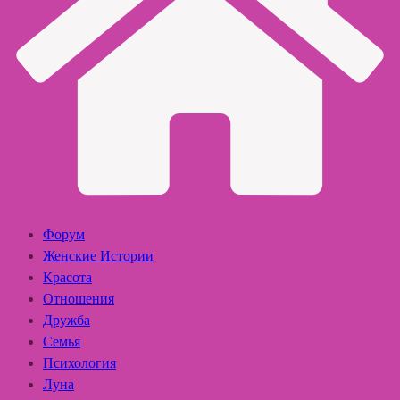
Форум
Женские Истории
Красота
Отношения
Дружба
Семья
Психология
Луна