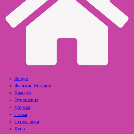
Форум
Женские Истории
Красота
Отношения
Дружба
Семья
Психология
Луна