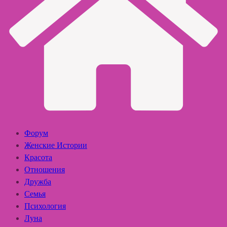
Форум
Женские Истории
Красота
Отношения
Дружба
Семья
Психология
Луна