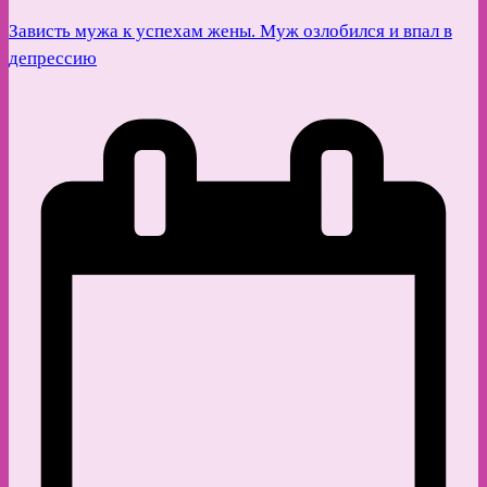
Зависть мужа к успехам жены. Муж озлобился и впал в
депрессию