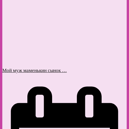
Мой муж маменькин сынок …