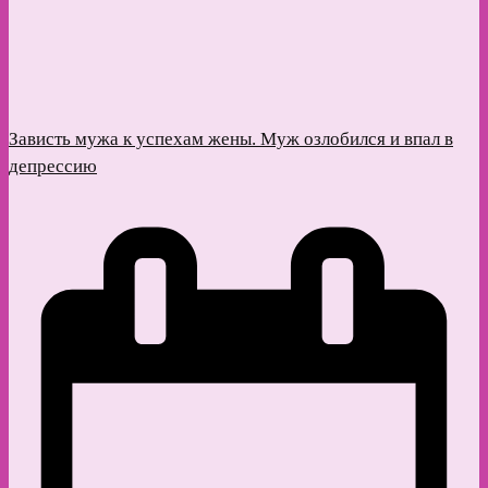
Зависть мужа к успехам жены. Муж озлобился и впал в
депрессию