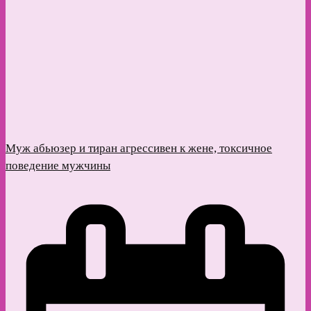
Муж абьюзер и тиран агрессивен к жене, токсичное
поведение мужчины