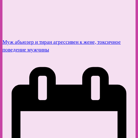
Муж абьюзер и тиран агрессивен к жене, токсичное
поведение мужчины