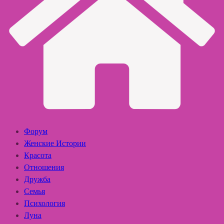
Форум
Женские Истории
Красота
Отношения
Дружба
Семья
Психология
Луна