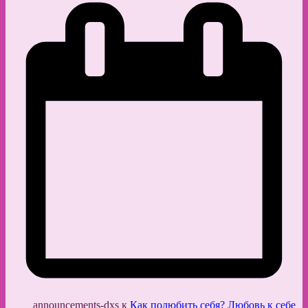
announcements-dxs
к
Как полюбить себя? Любовь к себе