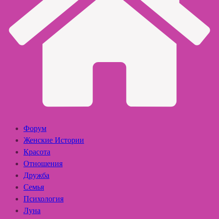
Форум
Женские Истории
Красота
Отношения
Дружба
Семья
Психология
Луна