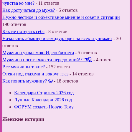
чувства ко мне?
-
11 ответов
Как достучаться до мужа?
-
5 ответов
Нужно честное и объективное мнение и совет в ситуации
-
190 ответов
Как не потерять себя
-
8 ответов
Начальник абьюзер и самодур: орет на всех и унижает
-
30
ответов
Мужчина украл мою Идею бизнеса
-
5 ответов
Мужчина носит тяжести передо мной⁉️‼️❓🙆
-
4 ответа
Все мужчины такие?
-
152 ответа
Отеки под глазами и вокруг глаз
-
14 ответов
Как понять мужчину? 🤪
-
18 ответов
Календари Стрижек 2026 год
Лунные Календари 2026 год
ФОРУМ создать Новую Тему
Женские истории