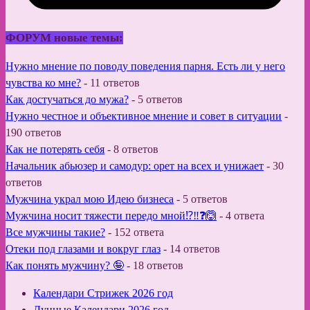
ФОРУМ новые темы:
Нужно мнение по поводу поведения парня. Есть ли у него
чувства ко мне?
-
11 ответов
Как достучаться до мужа?
-
5 ответов
Нужно честное и объективное мнение и совет в ситуации
-
190 ответов
Как не потерять себя
-
8 ответов
Начальник абьюзер и самодур: орет на всех и унижает
-
30
ответов
Мужчина украл мою Идею бизнеса
-
5 ответов
Мужчина носит тяжести передо мной⁉️‼️❓🙆
-
4 ответа
Все мужчины такие?
-
152 ответа
Отеки под глазами и вокруг глаз
-
14 ответов
Как понять мужчину? 🤪
-
18 ответов
Календари Стрижек 2026 год
Лунные Календари 2026 год