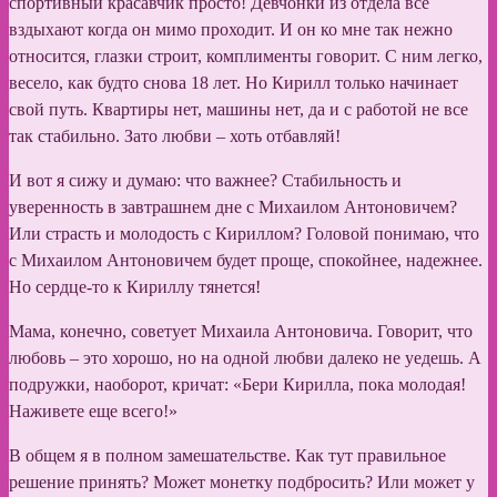
спортивный красавчик просто! Девчонки из отдела все
вздыхают когда он мимо проходит. И он ко мне так нежно
относится, глазки строит, комплименты говорит. С ним легко,
весело, как будто снова 18 лет. Но Кирилл только начинает
свой путь. Квартиры нет, машины нет, да и с работой не все
так стабильно. Зато любви – хоть отбавляй!
И вот я сижу и думаю: что важнее? Стабильность и
уверенность в завтрашнем дне с Михаилом Антоновичем?
Или страсть и молодость с Кириллом? Головой понимаю, что
с Михаилом Антоновичем будет проще, спокойнее, надежнее.
Но сердце-то к Кириллу тянется!
Мама, конечно, советует Михаила Антоновича. Говорит, что
любовь – это хорошо, но на одной любви далеко не уедешь. А
подружки, наоборот, кричат: «Бери Кирилла, пока молодая!
Наживете еще всего!»
В общем я в полном замешательстве. Как тут правильное
решение принять? Может монетку подбросить? Или может у