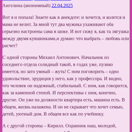
Ангелина (анонимный)
22.04.2025
Вот я и попала! Знаете как в анекдоте: и хочется, и колется и
мама не велит. За мной тут два мужика ухаживают оба
серьезно настроены сама в шоке. И вот сижу я, как та лягушка
между двумя кувшинками,и думаю: что выбрать – любовь или
расчет?
С одной стороны Михаил Антонович. Начальник из
соседнего отдела солидный такой, в годах уже, пузико
имеется, но зато умный – жуть! С ним поговорить – одно
удовольствие, эрудиция у него, как у профессора. И видно,
что человек он надежный, стабильный. С ним, как говорится,
как за каменной стеной. И перспективы с ним, конечно,
другие. Он уже на должности квартира есть, машина есть. В
общем, жизнь налажена. И он не скрывает что хочет семью,
детей, уютный дом. В общем все как по учебнику.
А с другой стороны – Кирилл. Охранник наш, молодой,