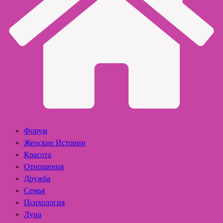
Форум
Женские Истории
Красота
Отношения
Дружба
Семья
Психология
Луна